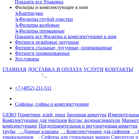
Показать все Упаковка
Фильтры и комплектующие к ним
↳
Картриджи
↳
Фильтры грубой очистки
↳
Фильтры колбовые
↳
Фильтры промывные
Показать все Фильтры и комплектующие к ним
Фитинги резьбовые латунные
Фитинги стальные, чугунные, оцинкованные
Фитинги хромированные
Хоз.товары
ГЛАВНАЯ
ДОСТАВКА И ОПЛАТА
УСЛУГИ
КОНТАКТЫ
+7 (4852) 211-511
+7 (4852) 211-511
Сифоны, гофры и комплектующие
GEBO
Герметики, клей, пена
Запорная арматура
Измерительны
Комплектующие для унитазов
Котлы, водонагреватели
Манжеты
комплектующие
Предохранительная и регулирующая арматура
трубы
- Донные клапана
- Комплектующие для сифонов
- 
умывальников
- Сифоны для стиральных машин
Смесители и