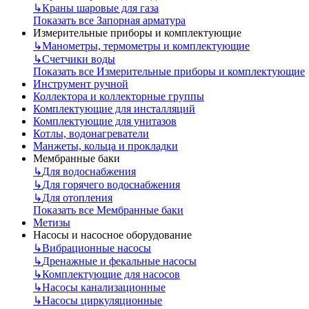
↳
Краны шаровые для газа
Показать все Запорная арматура
Измерительные приборы и комплектующие
↳
Манометры, термометры и комплектующие
↳
Счетчики воды
Показать все Измерительные приборы и комплектующие
Инструмент ручной
Коллектора и коллекторные группы
Комплектующие для инсталляций
Комплектующие для унитазов
Котлы, водонагреватели
Манжеты, кольца и прокладки
Мембранные баки
↳
Для водоснабжения
↳
Для горячего водоснабжения
↳
Для отопления
Показать все Мембранные баки
Метизы
Насосы и насосное оборудование
↳
Вибрационные насосы
↳
Дренажные и фекальные насосы
↳
Комплектующие для насосов
↳
Насосы канализационные
↳
Насосы циркуляционные