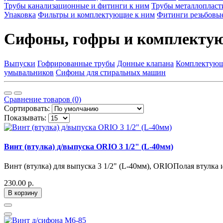
Трубы канализационные и фитинги к ним
Трубы металлопласт
Упаковка
Фильтры и комплектующие к ним
Фитинги резьбовы
Сифоны, гофры и комплекту
Выпуски
Гофрированные трубы
Донные клапана
Комплектующ
умывальников
Сифоны для стиральных машин
Сравнение товаров (0)
Сортировать:
Показывать:
Винт (втулка) д/выпуска ORIO 3 1/2" (L-40мм)
Винт (втулка) для выпуска 3 1/2" (L-40мм), ORIOПолая втулка 
230.00 р.
В корзину