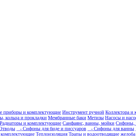
е приборы и комплектующие
Инструмент ручной
Коллектора и 
, кольца и прокладки
Мембранные баки
Метизы
Насосы и насо
Радиаторы и комплектующие
Санфаянс, ванны, мойки
Сифоны, 
Отводы
- Сифоны для биде и писсуаров
- Сифоны для ванны
 комплектующие
Теплоизоляция
Трапы и водоотводящие желоба