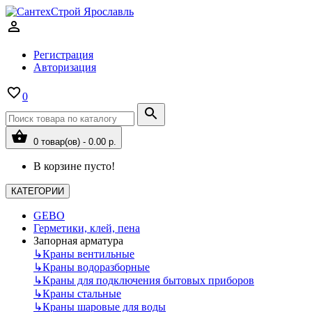
Регистрация
Авторизация
0
0 товар(ов) - 0.00 р.
В корзине пусто!
КАТЕГОРИИ
GEBO
Герметики, клей, пена
Запорная арматура
↳
Краны вентильные
↳
Краны водоразборные
↳
Краны для подключения бытовых приборов
↳
Краны стальные
↳
Краны шаровые для воды