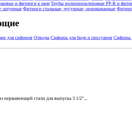
иковые и фитинги к ним
Трубы полипропиленовые PP-R и фити
е латунные
Фитинги стальные, чугунные, оцинкованные
Фитинг
ющие
ие для сифонов
Отводы
Сифоны для биде и писсуаров
Сифоны 
из нержавеющей стали для выпуска 3 1/2",..