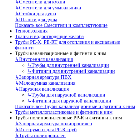
↳
Смесители для кухни
↳
Смесители для умывальника
↳
Стойки для душа
↳
Шланги для душа
Показать все Смесители и комплектующие
Теплоизоляция
Трапы и водоотводящие желоба
Трубы PE-X, PE-RT для отопления и аксиальные
фитинги
Трубы канализационные и фитинги к ним
↳
Внутренняя канализация
↳
Трубы для внутренней канализации
↳
Фитинги для внутренней канализации
↳
Запорная арматура ПВХ
↳
Малошумная канализация
↳
Наружная канализация
↳
Трубы для наружной канализации
↳
Фитинги для наружной канализации
Показать все Трубы канализационные и фитинги к ним
Трубы металлопластиковые и фитинги к ним
Трубы полипропиленовые PP-R и фитинги к ним
↳
Запорная арматура полипропилен
↳
Инструмент для PP-R труб
↳
Трубы полипропилен