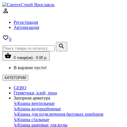
Регистрация
Авторизация
0
0 товар(ов) - 0.00 р.
В корзине пусто!
КАТЕГОРИИ
GEBO
Герметики, клей, пена
Запорная арматура
↳
Краны вентильные
↳
Краны водоразборные
↳
Краны для подключения бытовых приборов
↳
Краны стальные
↳
Краны шаровые для воды