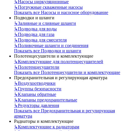
↳
Насосы циркуляционные
↳
Погружные скваженные насосы
Показать все Насосы и насосное оборудование
Подводки и шланги
↳
Заливные и сливные шланги
↳
Подводка для воды
↳
Подводка для газа
↳
Подводка для смесителя
↳
Поливочные шланги и соединения
Показать все Подводки и шланги
Полотенцесушители и комплектующие
↳
Комплектующие для полотенцесушителей
↳
Полотенцесушители
Показать все Полотенцесушители и комплектующие
Предохранительная и регулирующая арматура
↳
Воздухоотводчики
↳
Группы безопасности
↳
Клапаны обратные
↳
Клапаны предохранительные
↳
Редукторы давления
Показать все Предохранительная и регулирующая
арматура
Радиаторы и комплектующие
↳
Комплектующие к радиаторам