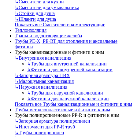
↳
Смесители для кухни
↳
Смесители для умывальника
↳
Стойки для душа
↳
Шланги для душа
Показать все Смесители и комплектующие
Теплоизоляция
Трапы и водоотводящие желоба
Трубы PE-X, PE-RT для отопления и аксиальные
фитинги
Трубы канализационные и фитинги к ним
↳
Внутренняя канализация
↳
Трубы для внутренней канализации
↳
Фитинги для внутренней канализации
↳
Запорная арматура ПВХ
↳
Малошумная канализация
↳
Наружная канализация
↳
Трубы для наружной канализации
↳
Фитинги для наружной канализации
Показать все Трубы канализационные и фитинги к ним
Трубы металлопластиковые и фитинги к ним
Трубы полипропиленовые PP-R и фитинги к ним
↳
Запорная арматура полипропилен
↳
Инструмент для PP-R труб
↳
Трубы полипропилен