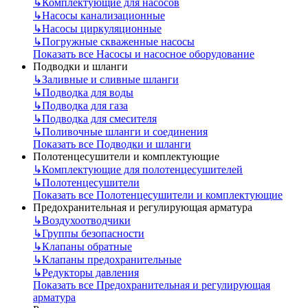
↳
Комплектующие для насосов
↳
Насосы канализационные
↳
Насосы циркуляционные
↳
Погружные скваженные насосы
Показать все Насосы и насосное оборудование
Подводки и шланги
↳
Заливные и сливные шланги
↳
Подводка для воды
↳
Подводка для газа
↳
Подводка для смесителя
↳
Поливочные шланги и соединения
Показать все Подводки и шланги
Полотенцесушители и комплектующие
↳
Комплектующие для полотенцесушителей
↳
Полотенцесушители
Показать все Полотенцесушители и комплектующие
Предохранительная и регулирующая арматура
↳
Воздухоотводчики
↳
Группы безопасности
↳
Клапаны обратные
↳
Клапаны предохранительные
↳
Редукторы давления
Показать все Предохранительная и регулирующая
арматура