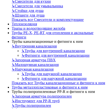
↳
Смесители для кухни
↳
Смесители для умывальника
↳
Стойки для душа
↳
Шланги для душа
Показать все Смесители и комплектующие
Теплоизоляция
Трапы и водоотводящие желоба
Трубы PE-X, PE-RT для отопления и аксиальные
фитинги
Трубы канализационные и фитинги к ним
↳
Внутренняя канализация
↳
Трубы для внутренней канализации
↳
Фитинги для внутренней канализации
↳
Запорная арматура ПВХ
↳
Малошумная канализация
↳
Наружная канализация
↳
Трубы для наружной канализации
↳
Фитинги для наружной канализации
Показать все Трубы канализационные и фитинги к ним
Трубы металлопластиковые и фитинги к ним
Трубы полипропиленовые PP-R и фитинги к ним
↳
Запорная арматура полипропилен
↳
Инструмент для PP-R труб
↳
Трубы полипропилен