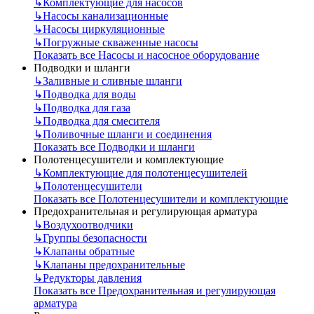
↳
Комплектующие для насосов
↳
Насосы канализационные
↳
Насосы циркуляционные
↳
Погружные скваженные насосы
Показать все Насосы и насосное оборудование
Подводки и шланги
↳
Заливные и сливные шланги
↳
Подводка для воды
↳
Подводка для газа
↳
Подводка для смесителя
↳
Поливочные шланги и соединения
Показать все Подводки и шланги
Полотенцесушители и комплектующие
↳
Комплектующие для полотенцесушителей
↳
Полотенцесушители
Показать все Полотенцесушители и комплектующие
Предохранительная и регулирующая арматура
↳
Воздухоотводчики
↳
Группы безопасности
↳
Клапаны обратные
↳
Клапаны предохранительные
↳
Редукторы давления
Показать все Предохранительная и регулирующая
арматура