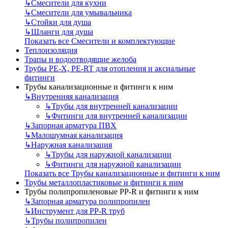
↳
Смесители для кухни
↳
Смесители для умывальника
↳
Стойки для душа
↳
Шланги для душа
Показать все Смесители и комплектующие
Теплоизоляция
Трапы и водоотводящие желоба
Трубы PE-X, PE-RT для отопления и аксиальные
фитинги
Трубы канализационные и фитинги к ним
↳
Внутренняя канализация
↳
Трубы для внутренней канализации
↳
Фитинги для внутренней канализации
↳
Запорная арматура ПВХ
↳
Малошумная канализация
↳
Наружная канализация
↳
Трубы для наружной канализации
↳
Фитинги для наружной канализации
Показать все Трубы канализационные и фитинги к ним
Трубы металлопластиковые и фитинги к ним
Трубы полипропиленовые PP-R и фитинги к ним
↳
Запорная арматура полипропилен
↳
Инструмент для PP-R труб
↳
Трубы полипропилен