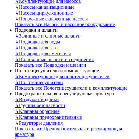
↳
Комплектующие для насосов
↳
Насосы канализационные
↳
Насосы циркуляционные
↳
Погружные скваженные насосы
Показать все Насосы и насосное оборудование
Подводки и шланги
↳
Заливные и сливные шланги
↳
Подводка для воды
↳
Подводка для газа
↳
Подводка для смесителя
↳
Поливочные шланги и соединения
Показать все Подводки и шланги
Полотенцесушители и комплектующие
↳
Комплектующие для полотенцесушителей
↳
Полотенцесушители
Показать все Полотенцесушители и комплектующие
Предохранительная и регулирующая арматура
↳
Воздухоотводчики
↳
Группы безопасности
↳
Клапаны обратные
↳
Клапаны предохранительные
↳
Редукторы давления
Показать все Предохранительная и регулирующая
арматура