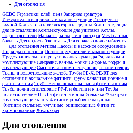
Для отопления
GEBO
Герметики, клей, пена
Запорная арматура
Измерительные приборы и комплектующие
Инструмент
ручной
Коллектора и коллекторные группы
Комплектующие
для инсталляций
Комплектующие для унитазов
Котлы,
водонагреватели
Манжеты, кольца и прокладки
Мембранные
баки
- Для водоснабжения
- Для горячего водоснабжения
- Для отопления
Метизы
Насосы и насосное оборудование
Подводки и шланги
Полотенцесушители и комплектующие
Предохранительная и регулирующая арматура
Радиаторы и
комплектующие
Санфаянс, ванны, мойки
Сифоны, гофры и
комплектующие
Смесители и комплектующие
Теплоизоляция
Трапы и водоотводящие желоба
Трубы PE-X, PE-RT для
отопления и аксиальные фитинги
Трубы канализационные и
фитинги к ним
Трубы металлопластиковые и фитинги к ним
Трубы полипропиленовые PP-R и фитинги к ним
Трубы
полиэтиленовые ПНД и фитинги к ним
Упаковка
Фильтры и
комплектующие к ним
Фитинги резьбовые латунные
Фитинги стальные, чугунные, оцинкованные
Фитинги
хромированные
Хоз.товары
Для отопления