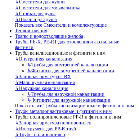
↳
Смесители для кухни
↳
Смесители для умывальника
↳
Стойки для душа
↳
Шланги для душа
Показать все Смесители и комплектующие
Теплоизоляция
Трапы и водоотводящие желоба
Трубы PE-X, PE-RT для отопления и аксиальные
фитинги
Трубы канализационные и фитинги к ним
↳
Внутренняя канализация
↳
Трубы для внутренней канализации
↳
Фитинги для внутренней канализации
↳
Запорная арматура ПВХ
↳
Малошумная канализация
↳
Наружная канализация
↳
Трубы для наружной канализации
↳
Фитинги для наружной канализации
Показать все Трубы канализационные и фитинги к ним
Трубы металлопластиковые и фитинги к ним
Трубы полипропиленовые PP-R и фитинги к ним
↳
Запорная арматура полипропилен
↳
Инструмент для PP-R труб
↳
Трубы полипропилен