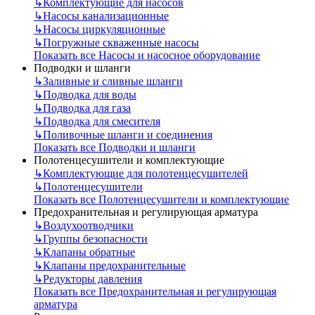
↳
Комплектующие для насосов
↳
Насосы канализационные
↳
Насосы циркуляционные
↳
Погружные скваженные насосы
Показать все Насосы и насосное оборудование
Подводки и шланги
↳
Заливные и сливные шланги
↳
Подводка для воды
↳
Подводка для газа
↳
Подводка для смесителя
↳
Поливочные шланги и соединения
Показать все Подводки и шланги
Полотенцесушители и комплектующие
↳
Комплектующие для полотенцесушителей
↳
Полотенцесушители
Показать все Полотенцесушители и комплектующие
Предохранительная и регулирующая арматура
↳
Воздухоотводчики
↳
Группы безопасности
↳
Клапаны обратные
↳
Клапаны предохранительные
↳
Редукторы давления
Показать все Предохранительная и регулирующая
арматура