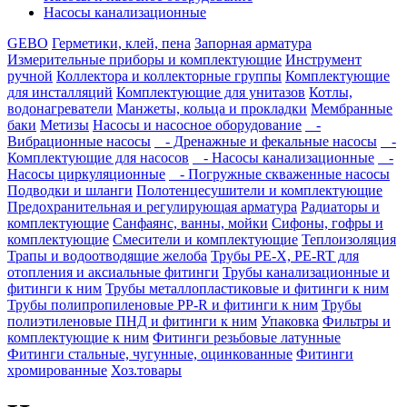
Насосы канализационные
GEBO
Герметики, клей, пена
Запорная арматура
Измерительные приборы и комплектующие
Инструмент
ручной
Коллектора и коллекторные группы
Комплектующие
для инсталляций
Комплектующие для унитазов
Котлы,
водонагреватели
Манжеты, кольца и прокладки
Мембранные
баки
Метизы
Насосы и насосное оборудование
-
Вибрационные насосы
- Дренажные и фекальные насосы
-
Комплектующие для насосов
- Насосы канализационные
-
Насосы циркуляционные
- Погружные скваженные насосы
Подводки и шланги
Полотенцесушители и комплектующие
Предохранительная и регулирующая арматура
Радиаторы и
комплектующие
Санфаянс, ванны, мойки
Сифоны, гофры и
комплектующие
Смесители и комплектующие
Теплоизоляция
Трапы и водоотводящие желоба
Трубы PE-X, PE-RT для
отопления и аксиальные фитинги
Трубы канализационные и
фитинги к ним
Трубы металлопластиковые и фитинги к ним
Трубы полипропиленовые PP-R и фитинги к ним
Трубы
полиэтиленовые ПНД и фитинги к ним
Упаковка
Фильтры и
комплектующие к ним
Фитинги резьбовые латунные
Фитинги стальные, чугунные, оцинкованные
Фитинги
хромированные
Хоз.товары