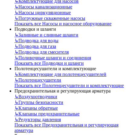
↳
Комплектующие для насосов
↳
Насосы канализационные
↳
Насосы циркуляционные
↳
Погружные скваженные насосы
Показать все Насосы и насосное оборудование
Подводки и шланги
↳
Заливные и сливные шланги
↳
Подводка для воды
↳
Подводка для газа
↳
Подводка для смесителя
↳
Поливочные шланги и соединения
Показать все Подводки и шланги
Полотенцесушители и комплектующие
↳
Комплектующие для полотенцесушителей
↳
Полотенцесушители
Показать все Полотенцесушители и комплектующие
Предохранительная и регулирующая арматура
↳
Воздухоотводчики
↳
Группы безопасности
↳
Клапаны обратные
↳
Клапаны предохранительные
↳
Редукторы давления
Показать все Предохранительная и регулирующая
арматура