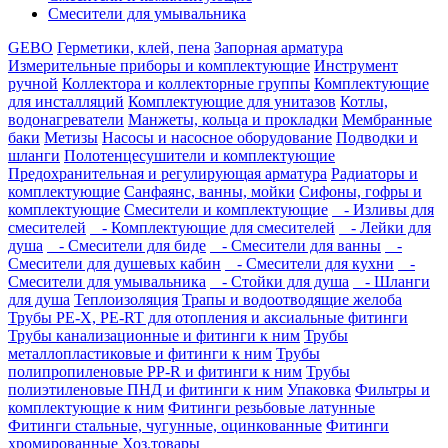
Смесители для умывальника
GEBO
Герметики, клей, пена
Запорная арматура
Измерительные приборы и комплектующие
Инструмент
ручной
Коллектора и коллекторные группы
Комплектующие
для инсталляций
Комплектующие для унитазов
Котлы,
водонагреватели
Манжеты, кольца и прокладки
Мембранные
баки
Метизы
Насосы и насосное оборудование
Подводки и
шланги
Полотенцесушители и комплектующие
Предохранительная и регулирующая арматура
Радиаторы и
комплектующие
Санфаянс, ванны, мойки
Сифоны, гофры и
комплектующие
Смесители и комплектующие
- Изливы для
смесителей
- Комплектующие для смесителей
- Лейки для
душа
- Смесители для биде
- Смесители для ванны
-
Смесители для душевых кабин
- Смесители для кухни
-
Смесители для умывальника
- Стойки для душа
- Шланги
для душа
Теплоизоляция
Трапы и водоотводящие желоба
Трубы PE-X, PE-RT для отопления и аксиальные фитинги
Трубы канализационные и фитинги к ним
Трубы
металлопластиковые и фитинги к ним
Трубы
полипропиленовые PP-R и фитинги к ним
Трубы
полиэтиленовые ПНД и фитинги к ним
Упаковка
Фильтры и
комплектующие к ним
Фитинги резьбовые латунные
Фитинги стальные, чугунные, оцинкованные
Фитинги
хромированные
Хоз.товары