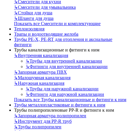
↳
Смесители для кухни
↳
Смесители для умывальника
↳
Стойки для душа
↳
Шланги для душа
Показать все Смесители и комплектующие
Теплоизоляция
Трапы и водоотводящие желоба
Трубы PE-X, PE-RT для отопления и аксиальные
фитинги
Трубы канализационные и фитинги к ним
↳
Внутренняя канализация
↳
Трубы для внутренней канализации
↳
Фитинги для внутренней канализации
↳
Запорная арматура ПВХ
↳
Малошумная канализация
↳
Наружная канализация
↳
Трубы для наружной канализации
↳
Фитинги для наружной канализации
Показать все Трубы канализационные и фитинги к ним
Трубы металлопластиковые и фитинги к ним
Трубы полипропиленовые PP-R и фитинги к ним
↳
Запорная арматура полипропилен
↳
Инструмент для PP-R труб
↳
Трубы полипропилен