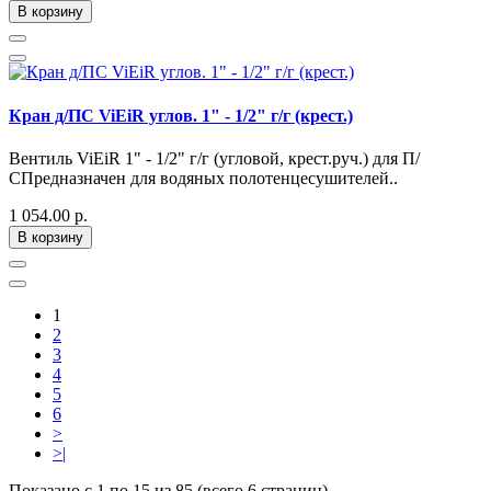
В корзину
Кран д/ПС ViEiR углов. 1" - 1/2" г/г (крест.)
Вентиль ViEiR 1" - 1/2" г/г (угловой, крест.руч.) для П/
СПредназначен для водяных полотенцесушителей..
1 054.00 р.
В корзину
1
2
3
4
5
6
>
>|
Показано с 1 по 15 из 85 (всего 6 страниц)