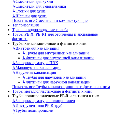
↳
Смесители для кухни
↳
Смесители для умывальника
↳
Стойки для душа
↳
Шланги для душа
Показать все Смесители и комплектующие
Теплоизоляция
Трапы и водоотводящие желоба
Трубы PE-X, PE-RT для отопления и аксиальные
фитинги
Трубы канализационные и фитинги к ним
↳
Внутренняя канализация
↳
Трубы для внутренней канализации
↳
Фитинги для внутренней канализации
↳
Запорная арматура ПВХ
↳
Малошумная канализация
↳
Наружная канализация
↳
Трубы для наружной канализации
↳
Фитинги для наружной канализации
Показать все Трубы канализационные и фитинги к ним
Трубы металлопластиковые и фитинги к ним
Трубы полипропиленовые PP-R и фитинги к ним
↳
Запорная арматура полипропилен
↳
Инструмент для PP-R труб
↳
Трубы полипропилен