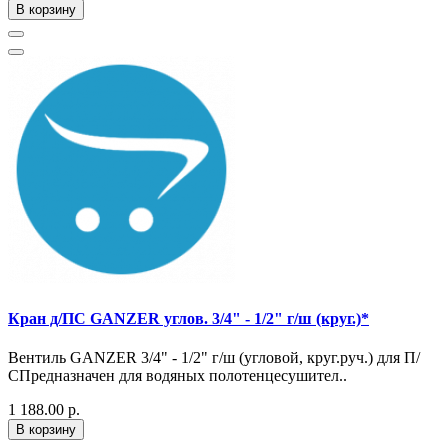
В корзину
Кран д/ПС GANZER углов. 3/4" - 1/2" г/ш (круг.)*
Вентиль GANZER 3/4" - 1/2" г/ш (угловой, круг.руч.) для П/
СПредназначен для водяных полотенцесушител..
1 188.00 р.
В корзину