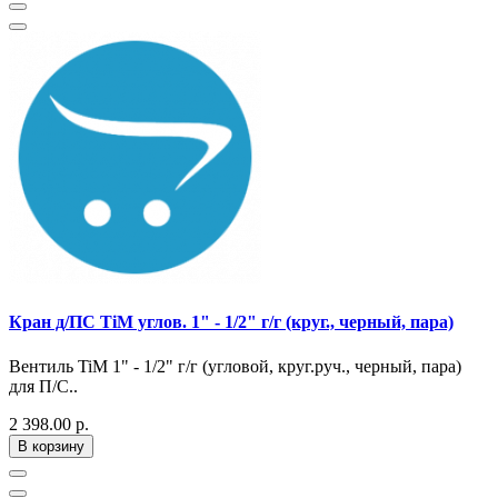
Кран д/ПС TiM углов. 1" - 1/2" г/г (круг., черный, пара)
Вентиль TiM 1" - 1/2" г/г (угловой, круг.руч., черный, пара)
для П/С..
2 398.00 р.
В корзину