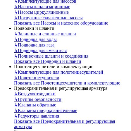
↳
Комплектующие для насосов
↳
Насосы канализационные
↳
Насосы циркуляционные
↳
Погружные скваженные насосы
Показать все Насосы и насосное оборудование
Подводки и шланги
↳
Заливные и сливные шланги
↳
Подводка для воды
↳
Подводка для газа
↳
Подводка для смесителя
↳
Поливочные шланги и соединения
Показать все Подводки и шланги
Полотенцесушители и комплектующие
↳
Комплектующие для полотенцесушителей
↳
Полотенцесушители
Показать все Полотенцесушители и комплектующие
Предохранительная и регулирующая арматура
↳
Воздухоотводчики
↳
Группы безопасности
↳
Клапаны обратные
↳
Клапаны предохранительные
↳
Редукторы давления
Показать все Предохранительная и регулирующая
арматура