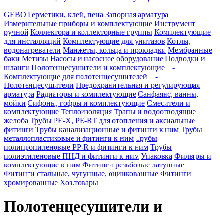
GEBO
Герметики, клей, пена
Запорная арматура
Измерительные приборы и комплектующие
Инструмент
ручной
Коллектора и коллекторные группы
Комплектующие
для инсталляций
Комплектующие для унитазов
Котлы,
водонагреватели
Манжеты, кольца и прокладки
Мембранные
баки
Метизы
Насосы и насосное оборудование
Подводки и
шланги
Полотенцесушители и комплектующие
-
Комплектующие для полотенцесушителей
-
Полотенцесушители
Предохранительная и регулирующая
арматура
Радиаторы и комплектующие
Санфаянс, ванны,
мойки
Сифоны, гофры и комплектующие
Смесители и
комплектующие
Теплоизоляция
Трапы и водоотводящие
желоба
Трубы PE-X, PE-RT для отопления и аксиальные
фитинги
Трубы канализационные и фитинги к ним
Трубы
металлопластиковые и фитинги к ним
Трубы
полипропиленовые PP-R и фитинги к ним
Трубы
полиэтиленовые ПНД и фитинги к ним
Упаковка
Фильтры и
комплектующие к ним
Фитинги резьбовые латунные
Фитинги стальные, чугунные, оцинкованные
Фитинги
хромированные
Хоз.товары
Полотенцесушители и