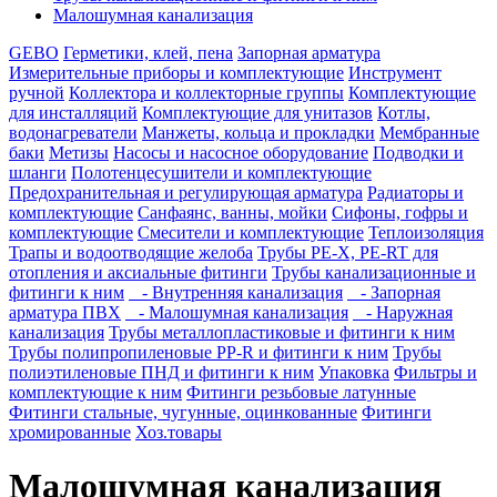
Малошумная канализация
GEBO
Герметики, клей, пена
Запорная арматура
Измерительные приборы и комплектующие
Инструмент
ручной
Коллектора и коллекторные группы
Комплектующие
для инсталляций
Комплектующие для унитазов
Котлы,
водонагреватели
Манжеты, кольца и прокладки
Мембранные
баки
Метизы
Насосы и насосное оборудование
Подводки и
шланги
Полотенцесушители и комплектующие
Предохранительная и регулирующая арматура
Радиаторы и
комплектующие
Санфаянс, ванны, мойки
Сифоны, гофры и
комплектующие
Смесители и комплектующие
Теплоизоляция
Трапы и водоотводящие желоба
Трубы PE-X, PE-RT для
отопления и аксиальные фитинги
Трубы канализационные и
фитинги к ним
- Внутренняя канализация
- Запорная
арматура ПВХ
- Малошумная канализация
- Наружная
канализация
Трубы металлопластиковые и фитинги к ним
Трубы полипропиленовые PP-R и фитинги к ним
Трубы
полиэтиленовые ПНД и фитинги к ним
Упаковка
Фильтры и
комплектующие к ним
Фитинги резьбовые латунные
Фитинги стальные, чугунные, оцинкованные
Фитинги
хромированные
Хоз.товары
Малошумная канализация