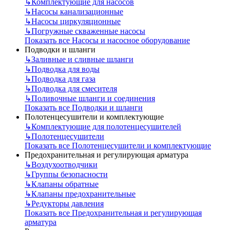
↳
Комплектующие для насосов
↳
Насосы канализационные
↳
Насосы циркуляционные
↳
Погружные скваженные насосы
Показать все Насосы и насосное оборудование
Подводки и шланги
↳
Заливные и сливные шланги
↳
Подводка для воды
↳
Подводка для газа
↳
Подводка для смесителя
↳
Поливочные шланги и соединения
Показать все Подводки и шланги
Полотенцесушители и комплектующие
↳
Комплектующие для полотенцесушителей
↳
Полотенцесушители
Показать все Полотенцесушители и комплектующие
Предохранительная и регулирующая арматура
↳
Воздухоотводчики
↳
Группы безопасности
↳
Клапаны обратные
↳
Клапаны предохранительные
↳
Редукторы давления
Показать все Предохранительная и регулирующая
арматура