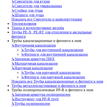
↳
Смесители для кухни
↳
Смесители для умывальника
↳
Стойки для душа
↳
Шланги для душа
Показать все Смесители и комплектующие
Теплоизоляция
Трапы и водоотводящие желоба
Трубы PE-X, PE-RT для отопления и аксиальные
фитинги
Трубы канализационные и фитинги к ним
↳
Внутренняя канализация
↳
Трубы для внутренней канализации
↳
Фитинги для внутренней канализации
↳
Запорная арматура ПВХ
↳
Малошумная канализация
↳
Наружная канализация
↳
Трубы для наружной канализации
↳
Фитинги для наружной канализации
Показать все Трубы канализационные и фитинги к ним
Трубы металлопластиковые и фитинги к ним
Трубы полипропиленовые PP-R и фитинги к ним
↳
Запорная арматура полипропилен
↳
Инструмент для PP-R труб
↳
Трубы полипропилен