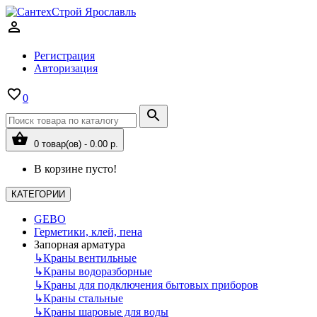
Регистрация
Авторизация
0
0 товар(ов) - 0.00 р.
В корзине пусто!
КАТЕГОРИИ
GEBO
Герметики, клей, пена
Запорная арматура
↳
Краны вентильные
↳
Краны водоразборные
↳
Краны для подключения бытовых приборов
↳
Краны стальные
↳
Краны шаровые для воды