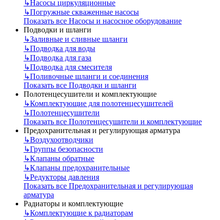
↳
Насосы циркуляционные
↳
Погружные скваженные насосы
Показать все Насосы и насосное оборудование
Подводки и шланги
↳
Заливные и сливные шланги
↳
Подводка для воды
↳
Подводка для газа
↳
Подводка для смесителя
↳
Поливочные шланги и соединения
Показать все Подводки и шланги
Полотенцесушители и комплектующие
↳
Комплектующие для полотенцесушителей
↳
Полотенцесушители
Показать все Полотенцесушители и комплектующие
Предохранительная и регулирующая арматура
↳
Воздухоотводчики
↳
Группы безопасности
↳
Клапаны обратные
↳
Клапаны предохранительные
↳
Редукторы давления
Показать все Предохранительная и регулирующая
арматура
Радиаторы и комплектующие
↳
Комплектующие к радиаторам