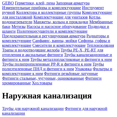
GEBO
Герметики, клей, пена
Запорная арматура
Измерительные приборы и комплектующие
Инструмент
ручной
Коллектора и коллекторные группы
Комплектующие
для инсталляций
Комплектующие для унитазов
Котлы,
водонагреватели
Манжеты, кольца и прокладки
Мембранные
баки
Метизы
Насосы и насосное оборудование
Подводки и
шланги
Полотенцесушители и комплектующие
Предохранительная и регулирующая арматура
Радиаторы и
комплектующие
Санфаянс, ванны, мойки
Сифоны, гофры и
комплектующие
Смесители и комплектующие
Теплоизоляция
Трапы и водоотводящие желоба
Трубы PE-X, PE-RT для
отопления и аксиальные фитинги
Трубы канализационные и
фитинги к ним
Трубы металлопластиковые и фитинги к ним
Трубы полипропиленовые PP-R и фитинги к ним
Трубы
полиэтиленовые ПНД и фитинги к ним
Упаковка
Фильтры и
комплектующие к ним
Фитинги резьбовые латунные
Фитинги стальные, чугунные, оцинкованные
Фитинги
хромированные
Хоз.товары
Наружная канализация
Трубы для наружной канализации
Фитинги для наружной
канализации