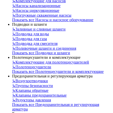
↳
Комплектующие для насосов
↳
Насосы канализационные
↳
Насосы циркуляционные
↳
Погружные скваженные насосы
Показать все Насосы и насосное оборудование
Подводки и шланги
↳
Заливные и сливные шланги
↳
Подводка для воды
↳
Подводка для газа
↳
Подводка для смесителя
↳
Поливочные шланги и соединения
Показать все Подводки и шланги
Полотенцесушители и комплектующие
↳
Комплектующие для полотенцесушителей
↳
Полотенцесушители
Показать все Полотенцесушители и комплектующие
Предохранительная и регулирующая арматура
↳
Воздухоотводчики
↳
Группы безопасности
↳
Клапаны обратные
↳
Клапаны предохранительные
↳
Редукторы давления
Показать все Предохранительная и регулирующая
арматура