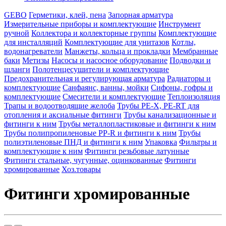
GEBO
Герметики, клей, пена
Запорная арматура
Измерительные приборы и комплектующие
Инструмент
ручной
Коллектора и коллекторные группы
Комплектующие
для инсталляций
Комплектующие для унитазов
Котлы,
водонагреватели
Манжеты, кольца и прокладки
Мембранные
баки
Метизы
Насосы и насосное оборудование
Подводки и
шланги
Полотенцесушители и комплектующие
Предохранительная и регулирующая арматура
Радиаторы и
комплектующие
Санфаянс, ванны, мойки
Сифоны, гофры и
комплектующие
Смесители и комплектующие
Теплоизоляция
Трапы и водоотводящие желоба
Трубы PE-X, PE-RT для
отопления и аксиальные фитинги
Трубы канализационные и
фитинги к ним
Трубы металлопластиковые и фитинги к ним
Трубы полипропиленовые PP-R и фитинги к ним
Трубы
полиэтиленовые ПНД и фитинги к ним
Упаковка
Фильтры и
комплектующие к ним
Фитинги резьбовые латунные
Фитинги стальные, чугунные, оцинкованные
Фитинги
хромированные
Хоз.товары
Фитинги хромированные