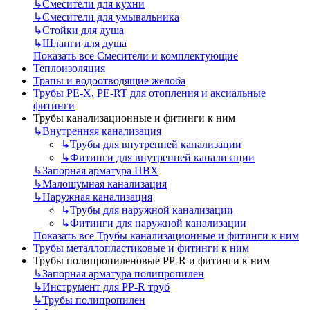
↳
Смесители для кухни
↳
Смесители для умывальника
↳
Стойки для душа
↳
Шланги для душа
Показать все Смесители и комплектующие
Теплоизоляция
Трапы и водоотводящие желоба
Трубы PE-X, PE-RT для отопления и аксиальные
фитинги
Трубы канализационные и фитинги к ним
↳
Внутренняя канализация
↳
Трубы для внутренней канализации
↳
Фитинги для внутренней канализации
↳
Запорная арматура ПВХ
↳
Малошумная канализация
↳
Наружная канализация
↳
Трубы для наружной канализации
↳
Фитинги для наружной канализации
Показать все Трубы канализационные и фитинги к ним
Трубы металлопластиковые и фитинги к ним
Трубы полипропиленовые PP-R и фитинги к ним
↳
Запорная арматура полипропилен
↳
Инструмент для PP-R труб
↳
Трубы полипропилен