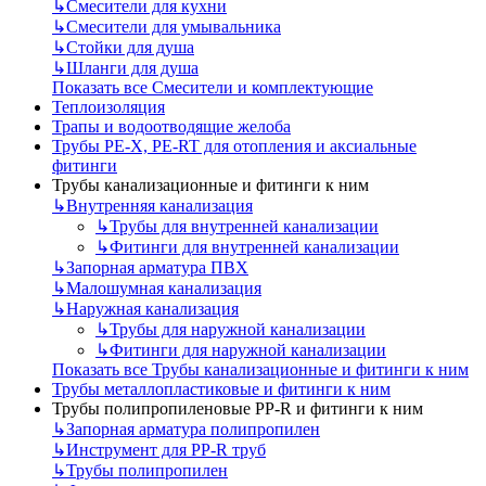
↳
Смесители для кухни
↳
Смесители для умывальника
↳
Стойки для душа
↳
Шланги для душа
Показать все Смесители и комплектующие
Теплоизоляция
Трапы и водоотводящие желоба
Трубы PE-X, PE-RT для отопления и аксиальные
фитинги
Трубы канализационные и фитинги к ним
↳
Внутренняя канализация
↳
Трубы для внутренней канализации
↳
Фитинги для внутренней канализации
↳
Запорная арматура ПВХ
↳
Малошумная канализация
↳
Наружная канализация
↳
Трубы для наружной канализации
↳
Фитинги для наружной канализации
Показать все Трубы канализационные и фитинги к ним
Трубы металлопластиковые и фитинги к ним
Трубы полипропиленовые PP-R и фитинги к ним
↳
Запорная арматура полипропилен
↳
Инструмент для PP-R труб
↳
Трубы полипропилен