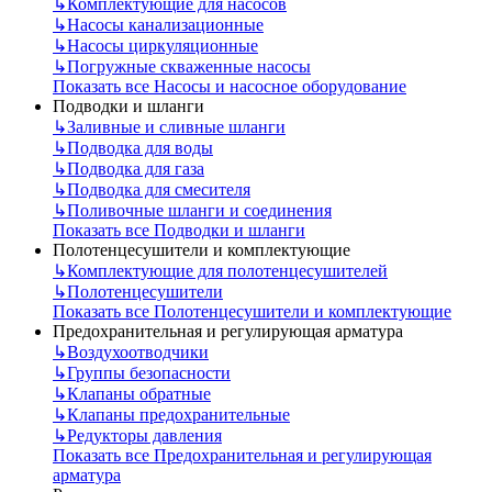
↳
Комплектующие для насосов
↳
Насосы канализационные
↳
Насосы циркуляционные
↳
Погружные скваженные насосы
Показать все Насосы и насосное оборудование
Подводки и шланги
↳
Заливные и сливные шланги
↳
Подводка для воды
↳
Подводка для газа
↳
Подводка для смесителя
↳
Поливочные шланги и соединения
Показать все Подводки и шланги
Полотенцесушители и комплектующие
↳
Комплектующие для полотенцесушителей
↳
Полотенцесушители
Показать все Полотенцесушители и комплектующие
Предохранительная и регулирующая арматура
↳
Воздухоотводчики
↳
Группы безопасности
↳
Клапаны обратные
↳
Клапаны предохранительные
↳
Редукторы давления
Показать все Предохранительная и регулирующая
арматура