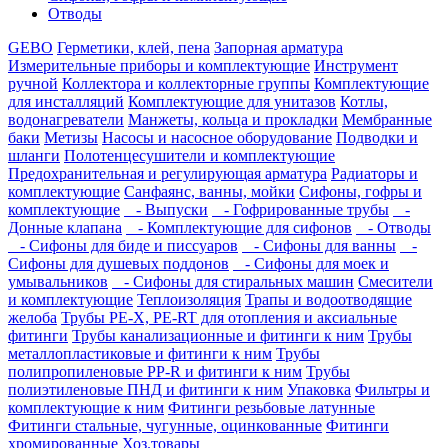
Отводы
GEBO
Герметики, клей, пена
Запорная арматура
Измерительные приборы и комплектующие
Инструмент
ручной
Коллектора и коллекторные группы
Комплектующие
для инсталляций
Комплектующие для унитазов
Котлы,
водонагреватели
Манжеты, кольца и прокладки
Мембранные
баки
Метизы
Насосы и насосное оборудование
Подводки и
шланги
Полотенцесушители и комплектующие
Предохранительная и регулирующая арматура
Радиаторы и
комплектующие
Санфаянс, ванны, мойки
Сифоны, гофры и
комплектующие
- Выпуски
- Гофрированные трубы
-
Донные клапана
- Комплектующие для сифонов
- Отводы
- Сифоны для биде и писсуаров
- Сифоны для ванны
-
Сифоны для душевых поддонов
- Сифоны для моек и
умывальников
- Сифоны для стиральных машин
Смесители
и комплектующие
Теплоизоляция
Трапы и водоотводящие
желоба
Трубы PE-X, PE-RT для отопления и аксиальные
фитинги
Трубы канализационные и фитинги к ним
Трубы
металлопластиковые и фитинги к ним
Трубы
полипропиленовые PP-R и фитинги к ним
Трубы
полиэтиленовые ПНД и фитинги к ним
Упаковка
Фильтры и
комплектующие к ним
Фитинги резьбовые латунные
Фитинги стальные, чугунные, оцинкованные
Фитинги
хромированные
Хоз.товары